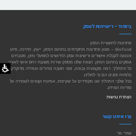
ביופוד – רישיונות לעסק
פתרונות לתעשיית המזון
BioFood – מגוון פתרונות מתקדמים בתחום המזון. ייעוץ, הדרכה, סיוע
והכוונה לקבלת אישורים ורישיונות עסק הדרושים למפעלי מזון, מטבחים
ועסקים בתחום המזון. הצוות שלנו מספק שירות משובח ויחס אישי לאורך
כל התהליך. רמה מקצועית גבוהה, זמני תגובה מהירים ועמידה מדוקדקת
בלוחות זמנים הם נר לרגלינו.
בכל שלבי התהליך אנו מקפידים על שקיפות, אמינות וקנאים לשמירה על
סודיות המידע.
הצהרת נגישות
צרו איתנו קשר
עמרי גור