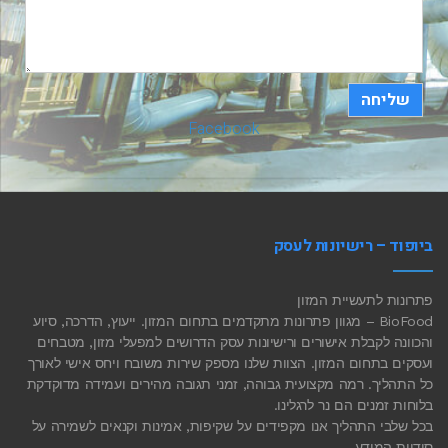
שליחה
Facebook
ביופוד – רישיונות לעסק
פתרונות לתעשיית המזון
BioFood – מגוון פתרונות מתקדמים בתחום המזון. ייעוץ, הדרכה, סיוע
והכוונה לקבלת אישורים ורישיונות עסק הדרושים למפעלי מזון, מטבחים
ועסקים בתחום המזון. הצוות שלנו מספק שירות משובח ויחס אישי לאורך
כל התהליך. רמה מקצועית גבוהה, זמני תגובה מהירים ועמידה מדוקדקת
בלוחות זמנים הם נר לרגלינו.
בכל שלבי התהליך אנו מקפידים על שקיפות, אמינות וקנאים לשמירה על
סודיות המידע.