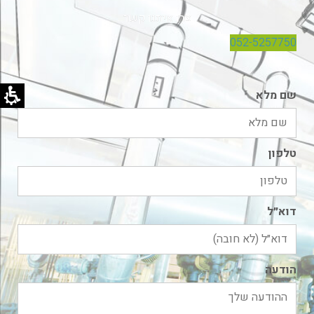
צרו איתנו קשר
052-5257750
שם מלא
טלפון
דוא״ל
הודעה