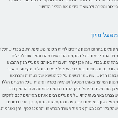
וטיפול אל מול כל גורמי הרגולציה והבירורקטיה. לכם נותר להתרכז
בייצור ומכירה ולהשאיר בידינו את תהליך הרישוי.
מפעל מזון
מפעלים בתחום המזון צריכים להיות מכונה משומנת היטב בכדי שיוכלו
מצד אחד לעמוד בכל התקנים הנדרשים מהם ומצד שני להצליח
בתחומם. בכדי שזה אכן יקרה והעבודה באותם מפעלי מזון תתבצע
בצורה נכונה, חשוב שעובדי המפעל יעמדו בנהלים מקצועיים אשר
נכתבו מראש, שיושמו דגשים על כל הנושא של בטיחות ותברואת
המזון המיוצר באותו המפעל ושתהיה בקרה ופיקוח שכל הדברים הללו
אכן מתבצעים בפועל. כאן אנחנו נכנסים לתמונה ועם הניסיון הרב
שצברנו באמצעות ליווי של מפעלים רבים אנחנו מסייעים לכם להקים
מפעל מזון במינימום השקעה ובמקסימום תפוקה. כך תהיו בטוחים
שתקבלו ייצוג מצוין אל מול משרד הבריאות ותחסכו כסף, זמן ואנרגיות.