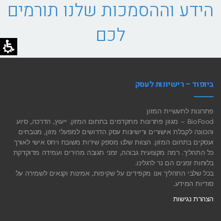
הידע וההסמכות שלנו תורמים
לכם
ביופוד – רישיונות לעסק
פתרונות לתעשיית המזון
BioFood – מגוון פתרונות מתקדמים בתחום המזון. ייעוץ, הדרכה, סיוע
והכוונה לקבלת אישורים ורישיונות עסק הדרושים למפעלי מזון, מטבחים
ועסקים בתחום המזון. הצוות שלנו מספק שירות משובח ויחס אישי לאורך
כל התהליך. רמה מקצועית גבוהה, זמני תגובה מהירים ועמידה מדוקדקת
בלוחות זמנים הם נר לרגלינו.
בכל שלבי התהליך אנו מקפידים על שקיפות, אמינות וקנאים לשמירה על
סודיות המידע.
הצהרת נגישות