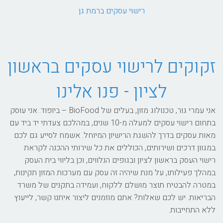
רישוי עסקים ברמת גן
זקוקים לרישוי עסקים בראשון
לציון - פנו אלינו
אני עמרי גור, טכנולוג מזון, בעלים של BioFood – ביופוד. אני עוסק
בתחום רישוי עסקים למעלה מ-10 שנים, במהלכם צעדתי יד ביד עם
מאות עסקים בדרך להשגת הרישיון המיוחל. אשמח לסייע גם לכם
במגוון דרכים ושירותים, הכוללים את כל שירותי ההכנה לקראת
רישוי העסק בראשון לציון ובגופים הנלווים, וכן בליווי בית העסק
במהלך פעילותו, על מנת שיהיה זה עסק עם מערכות המזון תקינות,
במטרה להבטיח תוצר מושלם ללקוח, ועמידה בתקנים של משרד
הבריאות. יש לכם שאלות? אתם מוזמנים ליצור איתנו קשר, לייעוץ
ללא התחייבות.