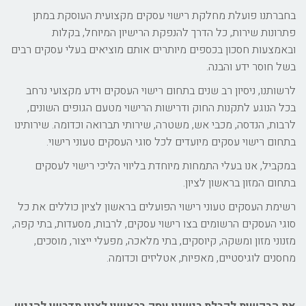
בחברתנו פועלת מחלקת רישוי עסקים מקצועית העוסקת במתן
פתרונות שירות, כל הדרך להנפקת הרישיון המיוחל, בקלות
ובאמצעות חסכון בכספים מיותרים אותם מוציאים בעלי עסקים רבים
בשל חוסר ידע והבנה.
לרשותנו, ניסיון רב שנים בתחום רישוי העסקים וידע מקצועי נרחב
בכל הנוגע לתקנות החוק ודרישות הרישוי מטעם הגופים השונים,
לרבות, הנדסה, מכבי אש, משטרה, שירותי תברואה וכדומה. שירותינו
בתחום רישוי עסקים מיועדים לכל סוגי העסקים טעוני רישוי.
במקביל, אנו בעלי התמחות מיוחדת בליווי הליכי רישוי לעסקים
בתחום המזון בראשון לציון.
רשימת העסקים טעוני רישוי הפועלים בראשון לציון כוללים את כל
סוגי העסקים הרשומים בצו רישוי עסקים, לרבות, מסעדות, בתי קפה,
מזנוני מזון ומשקה, קיוסקים, בתי מלאכה, מפעלי ייצור, מוסכים,
מחסנים לוגיסטיים, מאפיות, אטליזים וכדומה.
את הבקשות לקבלת רישיון עסק בראשון לציון תדרשו להגיש