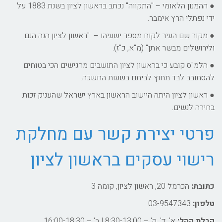
● ההמנון הלאומי – "התקווה" נכתב בראשון לציון בשנת 1883 על
ידי נפתלי הרץ אימבר.
● מקור שם העיר לקוח מספר ישעיהו – "ראשון לציון הנה הנם
ולירושלים מבשר אתן" (מ"א, כ"ז).
● הלמ"ס קובע כי בראשון לציון התושבים מרגישים הכי בטוחים
להסתובב לבד מחוץ לביתם בשעות החשכה.
● ראשון לציון היתה היישוב הראשון בארץ ישראל שהעניק זכות
בחירה לנשים.
פרטי יצירת קשר עם מחלקת
רישוי עסקים בראשון לציון
כתובת:
הכרמל 20, ראשון לציון, קומה 3
טלפון:
03-9547343
קבלת קהל:
א', ד', ה' – 8:30-13:00 | ב' – 16:00-18:30