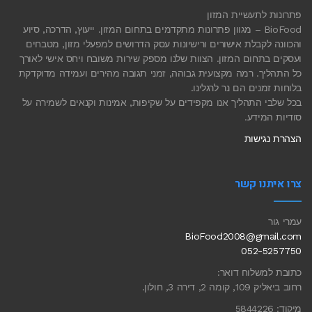
פתרונות לתעשיית המזון
BioFood – מגוון פתרונות מתקדמים בתחום המזון. ייעוץ, הדרכה, סיוע
והכוונה לקבלת אישורים ורישיונות עסק הדרושים למפעלי מזון, מטבחים
ועסקים בתחום המזון. הצוות שלנו מספק שירות משובח ויחס אישי לאורך
כל התהליך. רמה מקצועית גבוהה, זמני תגובה מהירים ועמידה מדוקדקת
בלוחות זמנים הם נר לרגלינו.
בכל שלבי התהליך אנו מקפידים על שקיפות, אמינות וקנאים לשמירה על
סודיות המידע.
הצהרת נגישות
צרו איתנו קשר
עמרי גור
BioFood2008@gmail.com
052-5257750
כתובת למשלוח דואר:
רחוב ביאליק 109, קומה 2, דירה 3, חולון.
מיקוד: 5844226