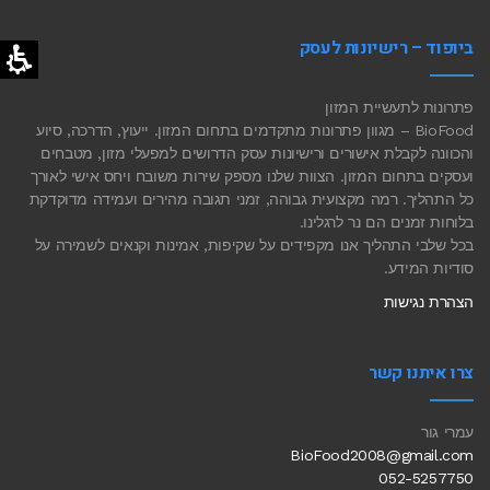
ביופוד – רישיונות לעסק
פתרונות לתעשיית המזון
BioFood – מגוון פתרונות מתקדמים בתחום המזון. ייעוץ, הדרכה, סיוע
והכוונה לקבלת אישורים ורישיונות עסק הדרושים למפעלי מזון, מטבחים
ועסקים בתחום המזון. הצוות שלנו מספק שירות משובח ויחס אישי לאורך
כל התהליך. רמה מקצועית גבוהה, זמני תגובה מהירים ועמידה מדוקדקת
בלוחות זמנים הם נר לרגלינו.
בכל שלבי התהליך אנו מקפידים על שקיפות, אמינות וקנאים לשמירה על
סודיות המידע.
הצהרת נגישות
צרו איתנו קשר
עמרי גור
BioFood2008@gmail.com
052-5257750