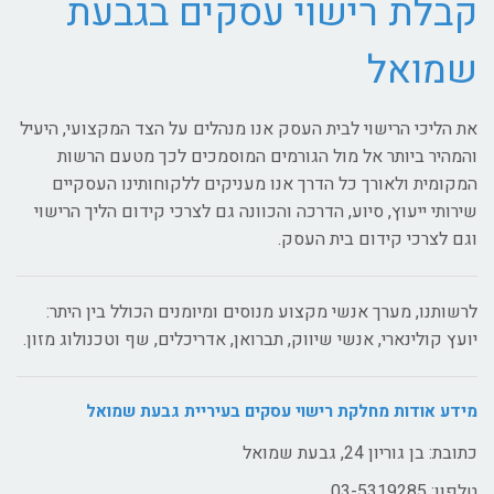
קבלת רישוי עסקים בגבעת
שמואל
את הליכי הרישוי לבית העסק אנו מנהלים על הצד המקצועי, היעיל
והמהיר ביותר אל מול הגורמים המוסמכים לכך מטעם הרשות
המקומית ולאורך כל הדרך אנו מעניקים ללקוחותינו העסקיים
שירותי ייעוץ, סיוע, הדרכה והכוונה גם לצרכי קידום הליך הרישוי
וגם לצרכי קידום בית העסק.
לרשותנו, מערך אנשי מקצוע מנוסים ומיומנים הכולל בין היתר:
יועץ קולינארי, אנשי שיווק, תברואן, אדריכלים, שף וטכנולוג מזון.
מידע אודות מחלקת רישוי עסקים בעיריית גבעת שמואל
כתובת: בן גוריון 24, גבעת שמואל
טלפון: 03-5319285