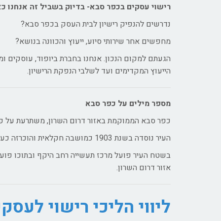
רישוי עסקים בכפר סבא- בדיוק בשביל זה אנחנו כא
נדרשים להנפיק רישיון לבית העסק בכפר סבא?
מחפשים אחר שירותי סיוע, ייעוץ והכוונה בנושא?
הגעתם למקום הנכון. אנחנו בחברת ביופוד, עוסקים ומת
הייעוץ המקדימים ועד לשלבי הנפקת הרישיון.
מספר מילים על כפר סבא
כפר סבא הממוקמת באזור דרום השרון, משתרעת על פני שטח כולל של 14 קמ"ר ובשטחה מתגור
העיר נוסדה בשנת 1903 כמושבה חקלאית והוכרזה כעיר בשנת 1962.
בשטח העיר פועל מרכז תעשייה רחב היקף ובתוכו פועלי
אזור דרום השרון.
ליווי הליכי רישוי לעסק