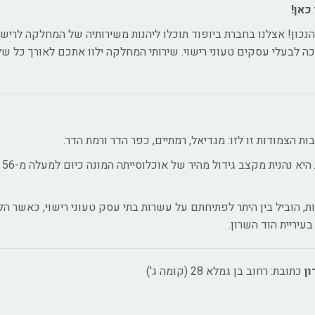
כאן!
כון! אצלנו בחברת ביופוד תוכלו ליהנות משירותיה של המחלקה לרישו
כה לבעלי עסקים טעוני רישוי. שירותי המחלקה ילוו אתכם לאורך כל של
בשנת 1990 הוכרזה הוד השרון כעיר ובשנים האחרונות היא נהנית מקצב גידול מהיר של אוכלוסייתה המונה כיום למעלה מ-56
 הוביל בין היתר לפתיחתם על עשרות בתי עסק טעוני רישוי, כאשר הלי
עיריית הוד השרון.
ון
כתובת: רחוב בן גמלא 28 (קומה ג')