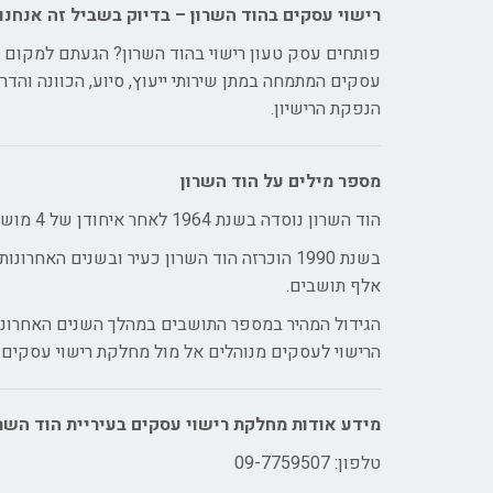
רישוי עסקים בהוד השרון – בדיוק בשביל זה אנחנו 
פותחים עסק טעון רישוי בהוד השרון? הגעתם למקום הנ
עסקים המתמחה במתן שירותי ייעוץ, סיוע, הכוונה והדר
הנפקת הרישיון.
מספר מילים על הוד השרון
הוד השרון נוסדה בשנת 1964 לאחר איחודן של 4 מושבות הצמודות זו לזו: מגדיאל, רמתיים, כפר הדר ורמת הדר.
אלף תושבים.
הגידול המהיר במספר התושבים במהלך השנים האחרונות,
הרישוי לעסקים מנוהלים אל מול מחלקת רישוי עסקים ב
מידע אודות מחלקת רישוי עסקים בעיריית הוד השר
טלפון: 09-7759507