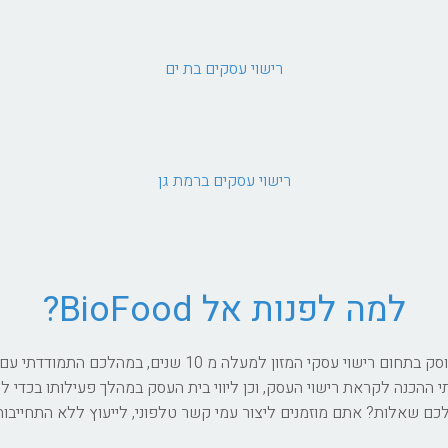
רישוי עסקים בת ים
רישוי עסקים ברמת גן
למה לפנות אל BioFood?
אני עמרי גור, טכנולוג של מזון והבעלים של BioFood. עוסק בתחו
הכנה לקראת רישוי העסק, וכן ליווי בית העסק במהלך פעילותו בכדי לוו
ם שאלות? אתם מוזמנים ליצור עמי קשר טלפוני, לייעוץ ללא התחייבות