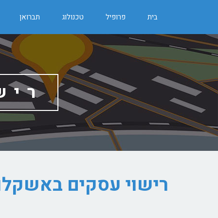
בית
פרופיל
טכנולוג
תברואן
ריש
רישוי עסקים באשקלו