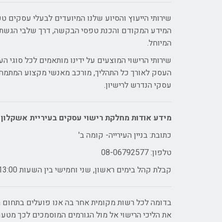
שירותי הייעוץ והסיוע שלנו המיועדים לבעלי עסקים טע
המידע המקודם והכנת טפסי הבקשה, דרך שלבי הגשת ה
המיוחל.
שירותי הרישוי המוצעים על ידינו מותאמים לכל סוגי ה
העסק לאורך כל התהליך, מורכב מאנשי מקצוע המתמחי
עסקי הנדרש לרישיון.
מידע אודות מחלקת רישוי עסקים בעיריית אשקלון
כתובת: בניין העירייה- קומה ב'
טלפון: 08-06792577
קבלת קהל בימים ראשון, שני וחמישי בין השעות 9:00-13:00 ובימי שלישי בין השעות 16:00-18:00
בדומה לכל רשות מקומית אחר בה אנו פועלים בתחום רי
את הליכי הרישוי אל מול הגורמים המוסמכים לכך מטע