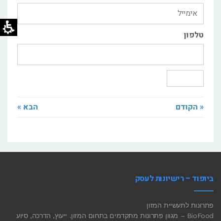
טלפון
שליחה
« הקודם
הבא »
ביופוד – רישיונות לעסק
פתרונות לתעשיית המזון
BioFood – מגוון פתרונות מתקדמים בתחום המזון. ייעוץ, הדרכה, סיוע