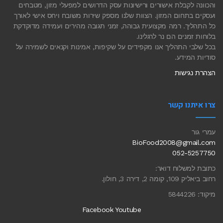
והכוונה לקבלת אישורים ורישיונות עסק הדרושים למפעלי מזון, מטבחים
ועסקים בתחום המזון. הצוות שלנו מספק שירות משובח ויחס אישי לאורך
כל התהליך. רמה מקצועית גבוהה, זמני תגובה מהירים ועמידה מדוקדקת
בלוחות זמנים הם נר לרגלינו.
בכל שלבי התהליך אנו מקפידים על שקיפות, אמינות וקנאים לשמירה על
סודיות המידע.
הצהרת נגישות
צרו איתנו קשר
עמרי גור
BioFood2008@gmail.com
052-5257750
כתובת למשלוח דואר:
רחוב ביאליק 109, קומה 2, דירה 3, חולון.
מיקוד: 5844226
Facebook
Youtube