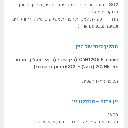
SO2
– חומר משמר נגד בקטריות ושמרים, המוסף באופן
מבוקר ומינימלי.
חדרור – פעולת למטרת הפרדת משקעים, סילוק ריחות זרים
ונשימה (מגע עם אוויר).
תהליך כימי של היין
שמרים + C6H12O6 (מיץ ענבים) >> תהליך תסיסה
>> 2C2H5 (כוהל) + CO2(פחמן דו חמצני)
תסיסה מאלו-לקטית
יין אדום –
טכנולוג
יין
ממעך:
תסיסה: עם הקליפה למיצוי טעמים, צבע וארומה.