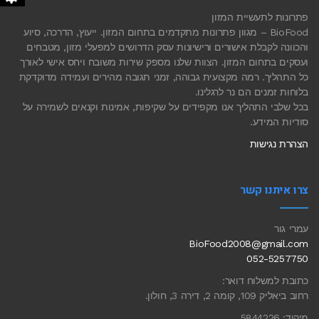
פתרונות לתעשיית המזון
BioFood – מגוון פתרונות מתקדמים בתחום המזון. ייעוץ, הדרכה, סיוע
והכוונה לקבלת אישורים ורישיונות עסק הדרושים למפעלי מזון, מטבחים
ועסקים בתחום המזון. הצוות שלנו מספק שירות משובח ויחס אישי לאורך
כל התהליך. רמה מקצועית גבוהה, זמני תגובה מהירים ועמידה מדוקדקת
בלוחות זמנים הם נר לרגלינו.
בכל שלבי התהליך אנו מקפידים על שקיפות, אמינות וקנאים לשמירה על
סודיות המידע.
הצהרת נגישות
צרו איתנו קשר
עמרי גור
BioFood2008@gmail.com
052-5257750
כתובת למשלוח דואר:
רחוב ביאליק 109, קומה 2, דירה 3, חולון.
מיקוד: 5844226