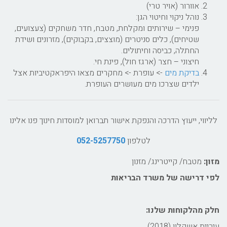
אוורור (אויר טרי)
נוהל ניקוי וחיטוי הגן:
פנימי – שירותים ומקלחת, מטבח, חדר משחקים (צעצועים,
שטיחים), כלים סניטרים (מוצצים, בקבוקים), מזרונים ושידת
החתלה, כביסה וחיתולים.
חיצוני – חצר (ארגז חול), פינת חי.
בדיקת מים
-> עופרת -> מחקרים מצאו היפראקטיביות אצל
ילדים שצרכו מים מעושרים העופרת.
לליווי, ייעוץ הדרכה והנפקת אישור תברואן למוסדות חינוך פנו אלינו
לטלפון
052-5257750
מזון:
מטבח/ קייטרינג/ מזנון
לפי דרישה של משרד הבריאות
חלק מהלקוחות שלנו:
עיריית אשקלון (2018)