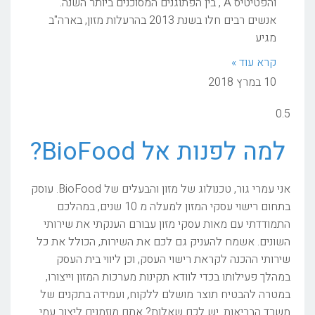
והפטיטיס A , בין הפתוגנים המסוכנים ביותר השנה.
אנשים רבים חלו בשנת 2013 בהרעלות מזון, בארה"ב
מגיע
קרא עוד »
10 במרץ 2018
למה לפנות אל BioFood?
אני עמרי גור, טכנולוג של מזון והבעלים של BioFood. עוסק
בתחום רישוי עסקי המזון למעלה מ 10 שנים, במהלכם
התמודדתי עם מאות עסקי מזון עבורם הענקתי את שירותי
השונים. אשמח להעניק גם לכם את השירות, הכולל את כל
שירותי ההכנה לקראת רישוי העסק, וכן ליווי בית העסק
במהלך פעילותו בכדי לוודא תקינות מערכות המזון וייצורו,
במטרה להבטיח תוצר מושלם ללקוח, ועמידה בתקנים של
משרד הבריאות. יש לכם שאלות? אתם מוזמנים ליצור עמי