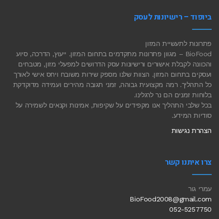
ביופוד – רישיונות לעסק
פתרונות לתעשיית המזון
BioFood – מגוון פתרונות מתקדמים בתחום המזון. ייעוץ, הדרכה, סיוע
והכוונה לקבלת אישורים ורישיונות עסק הדרושים למפעלי מזון, מטבחים
ועסקים בתחום המזון. הצוות שלנו מספק שירות משובח ויחס אישי לאורך
כל התהליך. רמה מקצועית גבוהה, זמני תגובה מהירים ועמידה מדוקדקת
בלוחות זמנים הם נר לרגלינו.
בכל שלבי התהליך אנו מקפידים על שקיפות, אמינות וקנאים לשמירה על
סודיות המידע.
הצהרת נגישות
צרו איתנו קשר
עמרי גור
BioFood2008@gmail.com
052-5257750