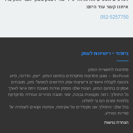
איתנו קשר עוד היום:
052-5257750
ביופוד – רישיונות לעסק
פתרונות לתעשיית המזון
BioFood – מגוון פתרונות מתקדמים בתחום המזון. ייעוץ, הדרכה, סיוע
והכוונה לקבלת אישורים ורישיונות עסק הדרושים למפעלי מזון, מטבחים
ועסקים בתחום המזון. הצוות שלנו מספק שירות משובח ויחס אישי לאורך
כל התהליך. רמה מקצועית גבוהה, זמני תגובה מהירים ועמידה מדוקדקת
בלוחות זמנים הם נר לרגלינו.
בכל שלבי התהליך אנו מקפידים על שקיפות, אמינות וקנאים לשמירה על
סודיות המידע.
הצהרת נגישות