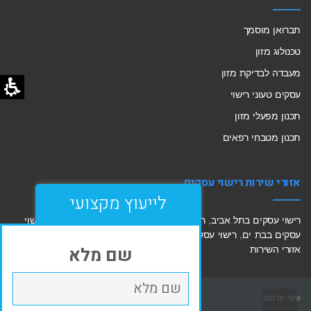
תברואן מוסמך
טכנולוג מזון
מעבדה לבדיקת מזון
עסקים טעוני רישוי
תכנון מפעלי מזון
תכנון מטבחי רפאים
אזורי שירות רישוי עסקים
לייעוץ מקצועי
רישוי עסקים בתל אביב
,
רישוי עסקים בחולון
,
רישוי עסקים בחיפה
,
רישוי
עסקים בבת ים
,
רישוי עסקים בראשון לציון
,
רישוי עסקים ראש העין
,
לכל
שם מלא
אזורי השירות
שקד פרסום
Shaked-adv
Design by
גלילה