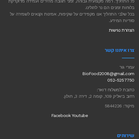
כל התהליך. רמה מקצועית גבוהה, זמני תגובה מהירים ועמידה מדוקדקת
בלוחות זמנים הם נר לרגלינו.
בכל שלבי התהליך אנו מקפידים על שקיפות, אמינות וקנאים לשמירה על
סודיות המידע.
הצהרת נגישות
צרו איתנו קשר
עמרי גור
BioFood2008@gmail.com
052-5257750
כתובת למשלוח דואר:
רחוב ביאליק 109, קומה 2, דירה 3, חולון.
מיקוד: 5844226
Facebook
Youtube
שירותים