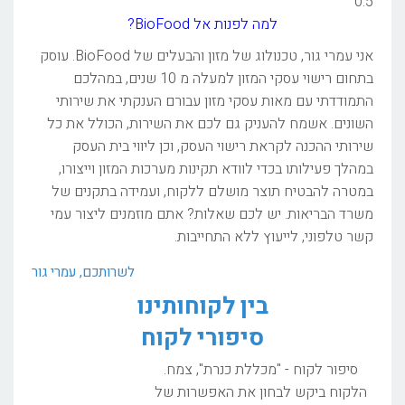
למה לפנות אל BioFood?
אני עמרי גור, טכנולוג של מזון והבעלים של BioFood. עוסק
בתחום רישוי עסקי המזון למעלה מ 10 שנים, במהלכם
התמודדתי עם מאות עסקי מזון עבורם הענקתי את שירותי
השונים. אשמח להעניק גם לכם את השירות, הכולל את כל
שירותי ההכנה לקראת רישוי העסק, וכן ליווי בית העסק
במהלך פעילותו בכדי לוודא תקינות מערכות המזון וייצורו,
במטרה להבטיח תוצר מושלם ללקוח, ועמידה בתקנים של
משרד הבריאות. יש לכם שאלות? אתם מוזמנים ליצור עמי
קשר טלפוני, לייעוץ ללא התחייבות.
לשרותכם, עמרי גור
בין לקוחותינו
סיפורי לקוח
סיפור לקוח - "מכללת כנרת", צמח.
הלקוח ביקש לבחון את האפשרות של