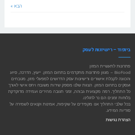
הבא »
ביופוד – רישיונות לעסק
פתרונות לתעשיית המזון
BioFood – מגוון פתרונות מתקדמים בתחום המזון. ייעוץ, הדרכה, סיוע
והכוונה לקבלת אישורים ורישיונות עסק הדרושים למפעלי מזון, מטבחים
ועסקים בתחום המזון. הצוות שלנו מספק שירות משובח ויחס אישי לאורך
כל התהליך. רמה מקצועית גבוהה, זמני תגובה מהירים ועמידה מדוקדקת
בלוחות זמנים הם נר לרגלינו.
בכל שלבי התהליך אנו מקפידים על שקיפות, אמינות וקנאים לשמירה על
סודיות המידע.
הצהרת נגישות