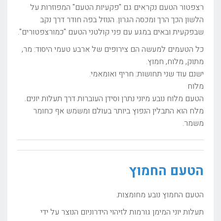
רצפטור הטעם נקראים גם "פקעיות הטעם" המפוזרות על
הלשון הכך הרך ומכסה הגרון. הנוזל בפה חודר דרך נקב
שבפקעית ובאים במגע עם פני קולטני הטעם "כמורצפטורים".
כל הטעמים למעשה הם צירופים של ארבע טעמי היסוד: מר,
מתוק, מלוח, חמוץ.
ישנם עוד שני תחושות: חריף ואומאמי.
מלוח
הטעם מלוח נובע מיוני נתרן וסידן העוברות דרך תעלות יונים.
מלח הוא התבלין הנפוץ ביותר בעולם ומשמש אף כחומר
משמר.
הטעם החמוץ
הטעם החמוץ נובע מחומצות.
תעלות יוני המימן גורמות לזיהוי הידרוניום הנוצר על ידי