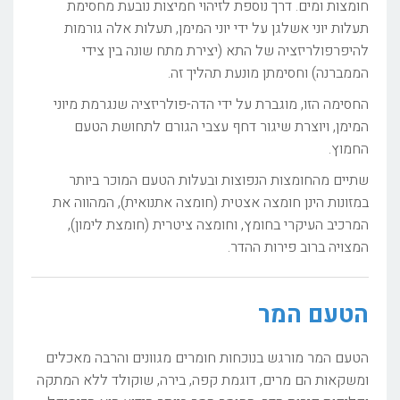
חומצות ומים. דרך נוספת לזיהוי חמיצות נובעת מחסימת
תעלות יוני אשלגן על ידי יוני המימן, תעלות אלה גורמות
להיפרפולריזציה של התא (יצירת מתח שונה בין צידי
הממברנה) וחסימתן מונעת תהליך זה.
החסימה הזו, מוגברת על ידי הדה-פולריזציה שנגרמת מיוני
המימן, ויוצרת שיגור דחף עצבי הגורם לתחושת הטעם
החמוץ.
שתיים מהחומצות הנפוצות ובעלות הטעם המוכר ביותר
במזונות הינן חומצה אצטית (חומצה אתנואית), המהווה את
המרכיב העיקרי בחומץ, וחומצה ציטרית (חומצת לימון),
המצויה ברוב פירות ההדר.
הטעם המר
הטעם המר מורגש בנוכחות חומרים מגוונים והרבה מאכלים
ומשקאות הם מרים, דוגמת קפה, בירה, שוקולד ללא המתקה