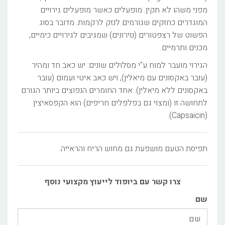
מפני משהו לא תקין. מופעלים כאשר מופעלים גירויים
המוגדרים כחזקים שגורמים לנזק לרקמות. מדובר בסוג
הפשוט של רצפטורים (נוירונים) שמגיבים לגירויים כימיים,
מכנים ותרמיים.
הגירוי מועבר למוח ע"י מסלולים שונים: יש כאב חד ומהיר
(עובר באקסונים עם מיאלין), ויש כאב איטי ועמום (עובר
באקסונים ללא מיאלין). אחד החומרים הנפוצים ביותר הגורם
לתחושה זו (ומצוי גם בפלפלים חריפים) הוא הקפסאיצין
(Capsaicin).
תפיסת הטעם מושפעת גם מחוש הריח והראייה.
צרו קשר עם ביופוד לייעוץ מקצועי נוסף
שם