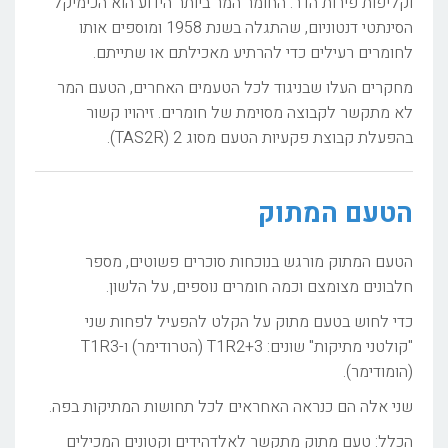
וקליפות פירות הדר. החומר המר ביותר הידוע הוא הכימיקל
הסינתטי דנטוניום, שהתגלה בשנת 1958 ומוספים אותו
לחומרים רעילים כדי להרתיע מאכילתם או שתייתם.
מחקרים העלו שבניגוד לכל הטעמים האחרים, הטעם המר
לא מתקשר לקבוצה מסוימת של חומרים. זיהויו קשור
בהפעלת קבוצת פקעיות הטעם מסוג 2 (TAS2R).
הטעם המתוק
הטעם המתוק מורגש בנוכחות סוכרים פשוטים, מספר
חלבונים מצומצם וכמה חומרים נוספים, על הלשון.
כדי לחוש בטעם מתוק על הקלט להפעיל לפחות שני
"קולטני מתיקות" שונים: T1R2+3 (הטרודימר) ו-T1R3
(הומודימר).
שני אלה הם כנראה האחראים לכל תחושות המתיקות בפה.
הכלל: טעם מתוק מתקשר לאלדהידים וקטונים המכילים