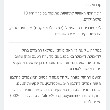
קרבונילים.
ריכוז הסף האנושי לתחושת מתיקות בסוכרוז הוא 10
מילימולרים.
לרב-סוכרים, כמו העמילן (המצוי לרוב בקמח), אין טעם מתוק;
הם מתפרקים בעזרת האנזימים.
במקרה של עמילן, האנזים הוא עמילאז המצויים ברוק,
לדו-סוכר. דו-סוכר בא במגע עם פקעיות הטעם ומהן שואב
האדם את הטעם המתוק. לחד סוכר גם כן יש טעם מתוק, אך
פחות מאשר לסוכרוז.
הטעם המתוק מזוהה על ידי מגוון קולטנים המוצמדים לחלבון
G שמוצמדים לחלבון ה-G גאסטדוצין, על פקעיות הטעם.
ישנם חומרים המזוהים כמתוקים גם בריכוזים נמוכים הרבה
יותר, דוגמת 5-Nitro-2-propoxyaniline המזוהה כבר ב-0.002
מילימולרים.