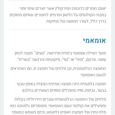
ישנם חומרים כדוגמת המירקולין אשר יוצרים שינוי זמני
במבנה הקולטנים על הלשון וגורמים לחומרים שאינם מתוקים
בדרך כלל, לעורר תחושה של מתיקות.
אומאמי
מקור המילה אוּ‏מאמי ביפנית ופירושה: "טעים". מקנה למזון
עושר, מרקם, "נפח" או "גוף", פיקנטיות והרגשה "בשרית".
החומצה הגלוטמטית, וכן מלחים של חומצה זו, הם האחראים
לטעם האומאמי.
חומצה גלוטמית הינה חומצה אמינית המצויה באופן טבעי
בבשר, גבינות, סויה ומאכלים נוספים העשירים בחלבון.
מלחים של החומצה הגלוטאמית עוברים הידרוליזה בקלות
ומפעילים את קולטני טעם האומאמי. מונוסודיום גלוטמט הוא
מלח נתרן של חומצת האמינו גלוטמט, וכיום משמש כמשפר