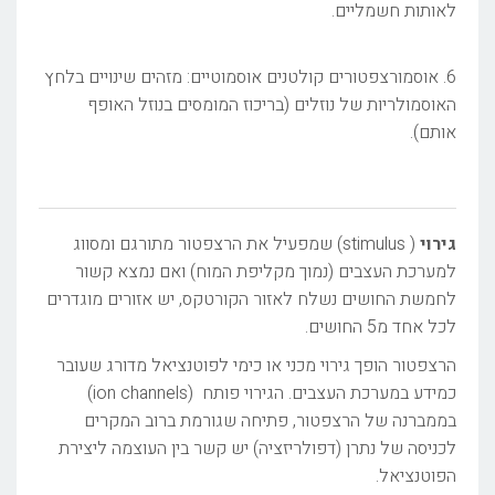
לאותות חשמליים.
6. אוסמורצפטורים קולטנים אוסמוטיים: מזהים שינויים בלחץ
האוסמולריות של נוזלים (בריכוז המומסים בנוזל האופף
אותם).
גירוי
( stimulus) שמפעיל את הרצפטור מתורגם ומסווג
למערכת העצבים (נמוך מקליפת המוח) ואם נמצא קשור
לחמשת החושים נשלח לאזור הקורטקס, יש אזורים מוגדרים
לכל אחד מ5 החושים.
הרצפטור הופך גירוי מכני או כימי לפוטנציאל מדורג שעובר
כמידע במערכת העצבים. הגירוי פותח (ion channels)
בממברנה של הרצפטור, פתיחה שגורמת ברוב המקרים
לכניסה של נתרן (דפולריזציה) יש קשר בין העוצמה ליצירת
הפוטנציאל.