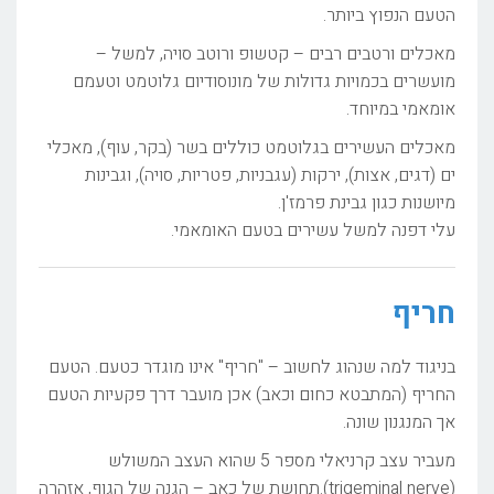
הטעם הנפוץ ביותר.
מאכלים ורטבים רבים – קטשופ ורוטב סויה, למשל –
מועשרים בכמויות גדולות של מונוסודיום גלוטמט וטעמם
אומאמי במיוחד.
מאכלים העשירים בגלוטמט כוללים בשר (בקר, עוף), מאכלי
ים (דגים, אצות), ירקות (עגבניות, פטריות, סויה), וגבינות
מיושנות כגון גבינת פרמז'ן.
עלי דפנה למשל עשירים בטעם האומאמי.
חריף
בניגוד למה שנהוג לחשוב – "חריף" אינו מוגדר כטעם. הטעם
החריף (המתבטא כחום וכאב) אכן מועבר דרך פקעיות הטעם
אך המנגנון שונה.
מעביר עצב קרניאלי מספר 5 שהוא העצב המשולש
(trigeminal nerve).תחושת של כאב – הגנה של הגוף, אזהרה